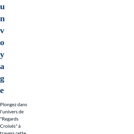
u
n
v
o
y
a
g
e
Plongez dans
l'univers de
"Regards
Croisés" à
travers cette