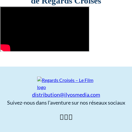
de Regards Croisés
distribution@ilyosmedia.com
Suivez-nous dans l'aventure sur nos réseaux sociaux
Follow us on YouTube
Follow us on Facebook
Follow us on Instagram